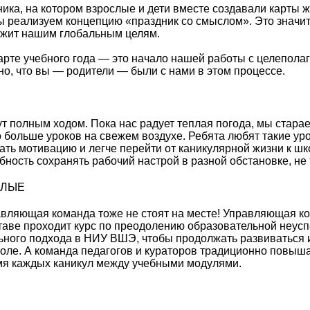
ника, на котором взрослые и дети вместе создавали карты 
ы реализуем концепцию «праздник со смыслом». Это значит
ужит нашим глобальным целям.
арте учебного года — это начало нашей работы с целепола
но, что вы — родители — были с нами в этом процессе.
т полным ходом. Пока нас радует теплая погода, мы стара
 больше уроков на свежем воздухе. Ребята любят такие ур
ть мотивацию и легче перейти от каникулярной жизни к шк
ность сохранять рабочий настрой в разной обстановке, не т
СЛЫЕ
авляющая команда тоже не стоят на месте! Управляющая к
таве проходит курс по преодолению образовательной неус
льного подхода в НИУ ВШЭ, чтобы продолжать развиваться 
оле. А команда педагогов и кураторов традиционно повыша
мя каждых каникул между учебными модулями.