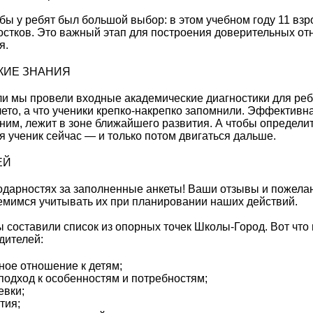
бы у ребят был большой выбор: в этом учебном году 11 взр
остков. Это важный этап для построения доверительных от
я.
КИЕ ЗНАНИЯ
и мы провели входные академические диагностики для ребя
лето, а что ученики крепко-накрепко запомнили. Эффективн
ним, лежит в зоне ближайшего развития. А чтобы определит
я ученик сейчас — и только потом двигаться дальше.
ЕЙ
одарностях за заполненные анкеты! Ваши отзывы и пожела
ремимся учитывать их при планировании наших действий.
 составили список из опорных точек Школы-Город. Вот что
дителей:
ное отношение к детям;
одход к особенностям и потребностям;
евки;
тия;