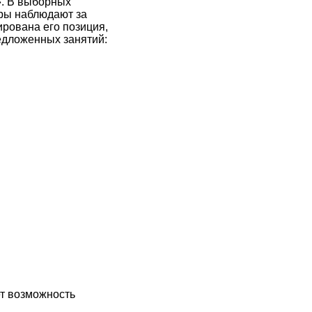
». В выборных
оры наблюдают за
ирована его позиция,
редложенных занятий:
ет возможность