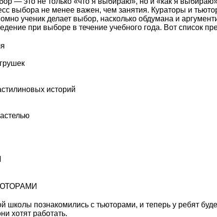
ор — это не только «что я выбираю», но и «как я выбираю
сс выбора не менее важен, чем занятия. Кураторы и тьют
номно ученик делает выбор, насколько обдумана и аргумент
ведение при выборе в течение учебного года. Вот список п
ля
игрушек
астилиновых историй
пастелью
И
ЬЮТОРАМИ
й школы познакомились с тьюторами, и теперь у ребят буд
они хотят работать.