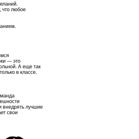
желаний.
, что любое
ганием.
емся
оки — это
ольной. А еще так
олько в классе.
оманда
пешности
и внедрять лучшие
ет свои