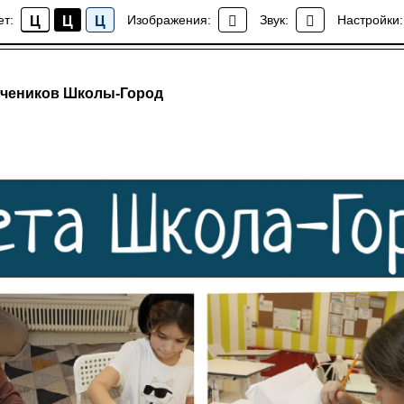
ет:
Изображения:
Звук:
Настройки:
Ц
Ц
Ц
Блог
учеников Школы-Город