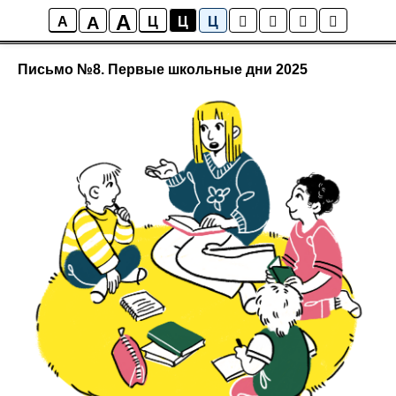
A
A
Письма родителям
A
Ц
Ц
Ц
Письмо №8. Первые школьные дни 2025