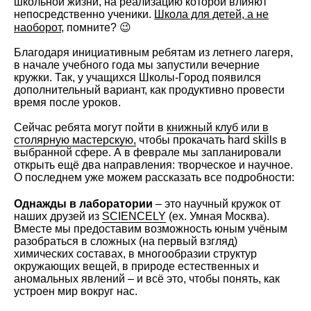
школьной жизни, на реализацию которой влияют
непосредственно ученики.
Школа для детей, а не
наоборот
, помните? 😉
Благодаря инициативным ребятам из летнего лагеря,
в начале учебного года мы запустили вечерние
кружки. Так, у учащихся Школы-Город появился
дополнительный вариант, как продуктивно провести
время после уроков.
Сейчас ребята могут пойти в
книжный клуб или в
столярную мастерскую,
чтобы прокачать hard skills в
выбранной сфере. А в феврале мы запланировали
открыть ещё два направления: творческое и научное.
О последнем уже можем рассказать все подробности:
Однажды в лаборатории
– это научный кружок от
наших друзей из
SCIENCELY
(ex. Умная Москва).
Вместе мы предоставим возможность юным учёным
разобраться в сложных (на первый взгляд)
химических составах, в многообразии структур
окружающих вещей, в природе естественных и
аномальных явлений – и всё это, чтобы понять, как
устроен мир вокруг нас.