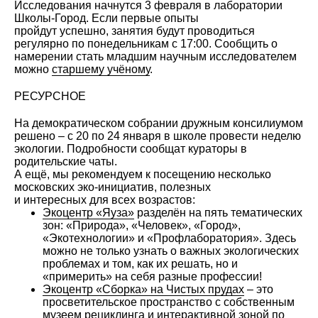
Исследования начнутся 3 февраля в лаборатории
Школы-Город. Если первые опыты
пройдут успешно, занятия будут проводиться
регулярно по понедельникам с 17:00. Сообщить о
намерении стать младшим научным исследователем
можно
старшему учёному
.
РЕСУРСНОЕ
На демократическом собрании дружным консилиумом
решено – с 20 по 24 января в школе провести
неделю
экологии
. Подробности сообщат кураторы в
родительские чаты.
А ещё, мы рекомендуем к посещению несколько
московских эко-инициатив, полезных
и интересных для всех возрастов:
Экоцентр «Яуза»
разделён на пять тематических
зон: «Природа», «Человек», «Город»,
«Экотехнологии» и «Профлаборатория». Здесь
можно не только узнать о важных экологических
проблемах и том, как их решать, но и
«примерить» на себя разные профессии!
Экоцентр «Сборка» на Чистых прудах
–
это
просветительское пространство с собственным
музеем рециклинга и интерактивной зоной по